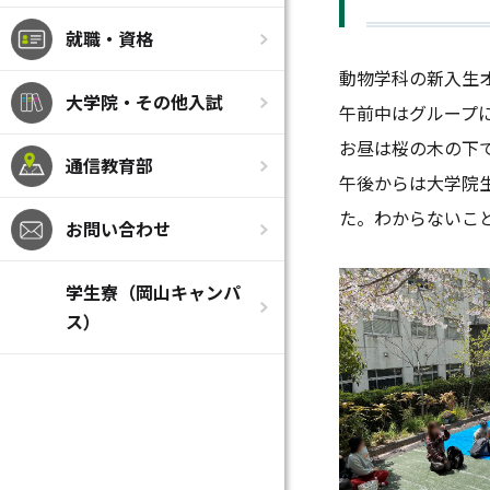
就職・資格
動物学科の新入生
大学院・その他入試
午前中はグループ
お昼は桜の木の下
通信教育部
午後からは大学院
た。わからないこ
お問い合わせ
学生寮（岡山キャンパ
ス）