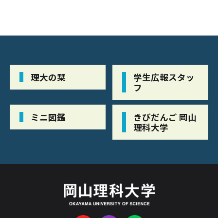
理大の栞
学生広報スタッ
フ
ミニ図鑑
きびだんご 岡山
理科大学