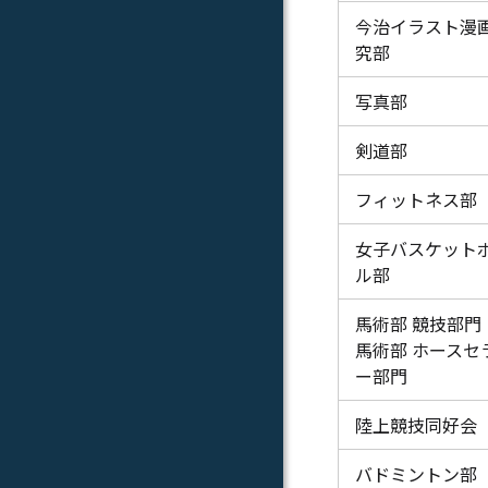
今治イラスト漫
究部
写真部
剣道部
フィットネス部
女子バスケット
ル部
馬術部 競技部門
馬術部 ホースセ
ー部門
陸上競技同好会
バドミントン部