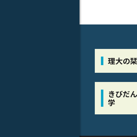
理大の
きびだん
学