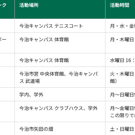
ーク
活動場所
活動時間
今治キャンパス テニスコート
月・水・金曜
ボー
今治キャンパス 体育館
月・木曜日 
今治キャンパス 体育館
水曜日 16
今治市営 中央体育館、
今治キャンパ
火・木曜日 
ス 武道場
館）
学内、
学外
月～日曜日9
今治キャンパス クラブハウス、学外
月～金曜日9
この限りで
今治市矢田の畑
土・日曜日 