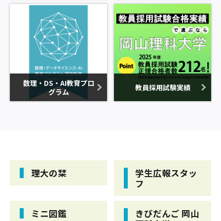
数理・DS・AI教育プロ
教員採用試験実績
グラム
理大の栞
学生広報スタッ
フ
ミニ図鑑
きびだんご 岡山