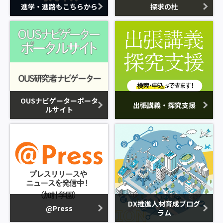
進学・進路もこちらから
探求の杜
OUSナビゲーターポータ
出張講義・探究支援
ルサイト
DX推進人材育成プログ
@Press
ラム