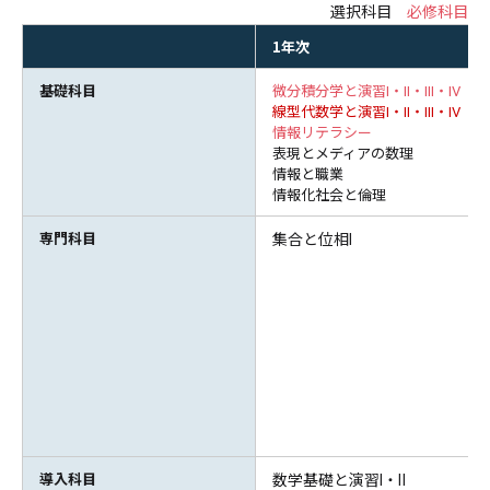
選択科目
必修科目
1年次
基礎科目
微分積分学と演習Ⅰ・Ⅱ・Ⅲ・Ⅳ
線型代数学と演習Ⅰ・Ⅱ・Ⅲ・Ⅳ
情報リテラシー
表現とメディアの数理
情報と職業
情報化社会と倫理
専門科目
集合と位相Ⅰ
導入科目
数学基礎と演習Ⅰ・Ⅱ