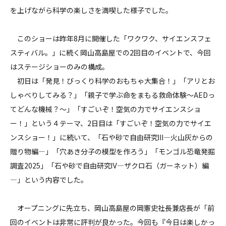
を上げながら科学の楽しさを満喫した様子でした。
このショーは昨年8月に開催した「ワクワク、サイエンスフェ
スティバル。」に続く岡山高島屋での2回目のイベントで、今回
はステージショーのみの構成。
初日は「発見！びっくり科学のおもちゃ大集合！」「アリとお
しゃべりしてみる？」「親子で学ぶ命をまもる救命体験～AEDっ
てどんな機械？～」「すごいぞ！空気の力でサイエンスショ
ー！」という４テーマ、2日目は「すごいぞ！空気の力でサイエ
ンスショー！」に続いて、「石や砂で自由研究Ⅲ―火山灰からの
贈り物編―」「穴あき分子の模型を作ろう」「モンゴル恐竜発掘
調査2025」「石や砂で自由研究Ⅳ―ザクロ石（ガーネット）編
―」という内容でした。
オープニングに先立ち、岡山高島屋の岡憲史社長兼店長が「前
回のイベントは非常に評判が良かった。今回も『今日は楽しかっ