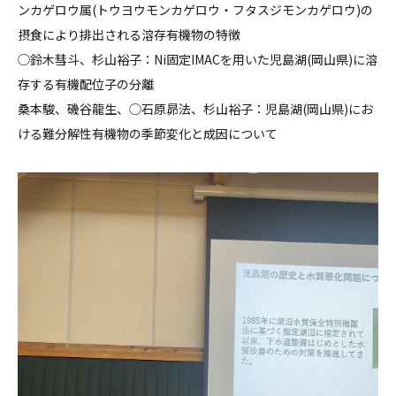
ンカゲロウ属(トウヨウモンカゲロウ・フタスジモンカゲロウ)の
摂食により排出される溶存有機物の特徴
◯鈴木彗斗、杉山裕子：Ni固定IMACを用いた児島湖(岡山県)に溶
存する有機配位子の分離
桑本駿、磯谷龍生、◯石原昴法、杉山裕子：児島湖(岡山県)にお
ける難分解性有機物の季節変化と成因について