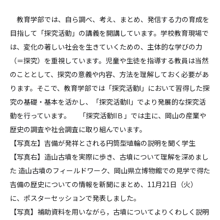
教育学部では、自ら調べ、考え、まとめ、発信する力の育成を
目指して「探究活動」の講義を開講しています。学校教育現場で
は、変化の著しい社会を生きていくための、主体的な学びの力
（＝探究）を重視しています。児童や生徒を指導する教員は当然
のこととして、探究の意義や内容、方法を理解しておく必要があ
ります。そこで、教育学部では「探究活動Ⅰ」において習得した探
究の基礎・基本を活かし、「探究活動Ⅱ」でより発展的な探究活
動を行っています。 「探究活動ⅡＢ」では主に、岡山の産業や
歴史の調査や社会調査に取り組んでいます。
【写真左】吉備が発祥とされる円筒型埴輪の説明を聞く学生
【写真右】造山古墳を実際に歩き、古墳について理解を深めまし
た 造山古墳のフィールドワーク、岡山県立博物館での見学で得た
吉備の歴史についての情報を新聞にまとめ、11月21日（火）
に、ポスターセッションで発表しました。
【写真】補助資料を用いながら，古墳についてよりくわしく説明