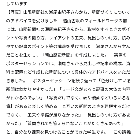
しています
【写真】山陽新聞社の瀬尾由紀子さんから、新聞づくりについて
のアドバイスを受けました 造山古墳のフィールドワークの前
には、山陽新聞社の瀬尾由紀子さんから、取材をするときのポイ
ントや写真の撮り方、レイアウトの工夫、見出しのつけ方、読み
やすい記事のポイント等の講義を受けました。瀬尾さんから学ん
だことを生かし、「岡山歴史新聞」を作成しました。 実際の
ポスターセッションでは、瀬尾さんから見出しや記事の構成、資
料の配置など作成した新聞について具体的なアドバイスをいただ
きました。 ポスターセッションを振り返って「色分けしている
新聞はわかりやすかった」「リード文があると記事の大体の内容
がわかるのでよい」「写真だけでなく、表や漫画などいろいろな
資料があると楽しく読める」と互いの新聞のよさを理解するだけ
でなく、「工夫や準備が足りなかった」「見出しのつけ方があま
かった」「質問されても答えられないことがたくさんあった」
と、自分なり課題を見つけることができた学生です。 この講義