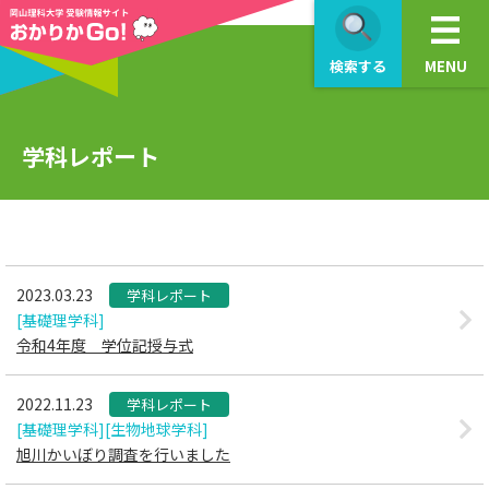
>
検索する
MENU
学科レポート
2023.03.23
学科レポート
[基礎理学科]
令和4年度 学位記授与式
2022.11.23
学科レポート
[基礎理学科]
[生物地球学科]
旭川かいぼり調査を行いました