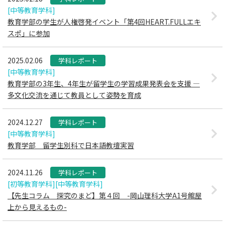
[中等教育学科]
教育学部の学生が人権啓発イベント「第4回HEART.FULLエキ
スポ」に参加
2025.02.06
学科レポート
[中等教育学科]
教育学部の3年生、4年生が留学生の学習成果発表会を支援 —
多文化交流を通じて教員として姿勢を育成
2024.12.27
学科レポート
[中等教育学科]
教育学部 留学生別科で日本語教壇実習
2024.11.26
学科レポート
[初等教育学科]
[中等教育学科]
【先生コラム 探究のまど】第４回 -岡山理科大学A1号館屋
上から見えるもの-