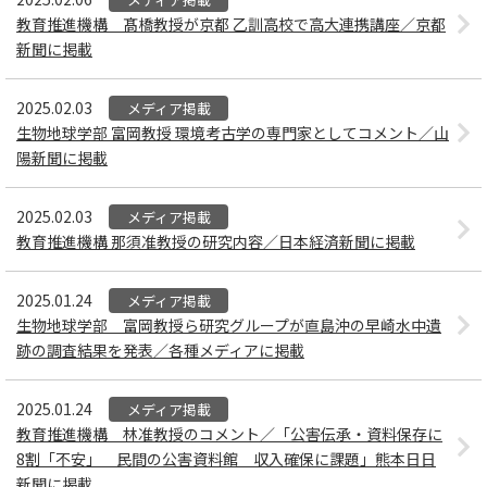
教育推進機構 髙橋教授が京都 乙訓高校で高大連携講座／京都
新聞に掲載
2025.02.03
メディア掲載
生物地球学部 富岡教授 環境考古学の専門家としてコメント／山
陽新聞に掲載
2025.02.03
メディア掲載
教育推進機構 那須准教授の研究内容／日本経済新聞に掲載
2025.01.24
メディア掲載
生物地球学部 富岡教授ら研究グループが直島沖の早崎水中遺
跡の調査結果を発表／各種メディアに掲載
2025.01.24
メディア掲載
教育推進機構 林准教授のコメント／「公害伝承・資料保存に
8割「不安」 民間の公害資料館 収入確保に課題」熊本日日
新聞に掲載