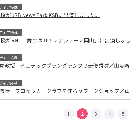
ディア掲載
がKSB News Park KSBに出演しました。
ディア掲載
教授がRNC「舞台はJ1！ファジアーノ岡山」に出演しま
ディア掲載
賀教授 岡山テックプラングランプリ最優秀賞／山陽新
ディア掲載
教授 プロサッカークラブを作ろうワークショップ／山
1
2
3
4
5