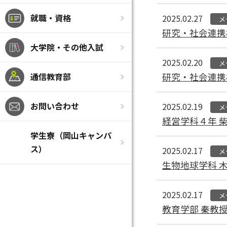
就職・資格
2025.02.27
メ
研究・社会連携
大学院・その他入試
2025.02.20
メ
通信教育部
研究・社会連携
お問い合わせ
2025.02.19
メ
経営学科４年 
学生寮（岡山キャンパ
ス）
2025.02.17
メ
生物地球学科 
2025.02.17
メ
教育学部 秦教