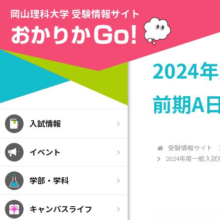
202
前期A
入試情報
受験情報サイト
イベント
2024年度一般入
学部・学科
キャンパスライフ