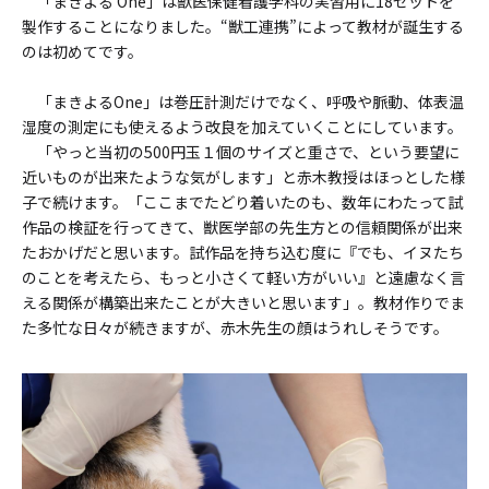
「まきよる One」は獣医保健看護学科の実習用に18セットを
製作することになりました。“獣工連携”によって教材が誕生する
のは初めてです。
「まきよるOne」は巻圧計測だけでなく、呼吸や脈動、体表温
湿度の測定にも使えるよう改良を加えていくことにしています。
「やっと当初の500円玉１個のサイズと重さで、という要望に
近いものが出来たような気がします」と赤木教授はほっとした様
子で続けます。「ここまでたどり着いたのも、数年にわたって試
作品の検証を行ってきて、獣医学部の先生方との信頼関係が出来
たおかげだと思います。試作品を持ち込む度に『でも、イヌたち
のことを考えたら、もっと小さくて軽い方がいい』と遠慮なく言
える関係が構築出来たことが大きいと思います」。教材作りでま
た多忙な日々が続きますが、赤木先生の顔はうれしそうです。