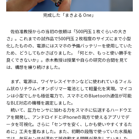
完成した「まきよる One」
佐伯准教授からの当初の依頼は「500円玉１枚ぐらいの大き
さ」。これまでの試作品で500円玉２枚程度のサイズにまで小型
化したものの、電源にはスマホの予備バッテリーを使用していた
ため、どうしてもかさばりました。「何とか、もっと使い勝手を
良くできないか」。赤木教授は授業や自らの研究の合間を見て
は、構想を練り続けました。
まず、電源は、ワイヤレスイヤホンなどに使われているフィル
ム状のリチウムイオンポリマー電池として軽量化を実現。マイコ
ンは小型でしかも極低電力で、スマホとのBluetooth通信が可能
なBLE対応の機種を選定しました。
続いて、圧力センサに加わる力をスマホに伝送するハードウエ
アを開発し、アンドロイドとiPhoneの両方で使えるアプリでデ
ータを可視化。さらに「センサを安く、しかも使いやすくするた
めに」工夫を重ねました。また、初期の段階で使っていた水風船
では、気圧センサが濡れて誤作動する問題が発生していました。