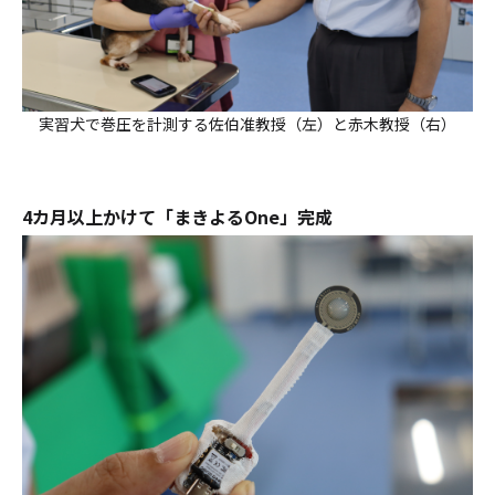
実習犬で巻圧を計測する佐伯准教授（左）と赤木教授（右）
4カ月以上かけて「まきよるOne」完成