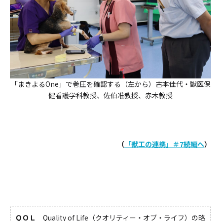
「まきよるOne」で巻圧を確認する（左から）古本佳代・獣医保
健看護学科教授、佐伯准教授、赤木教授
（
「獣工の連携」＃7続編へ
）
ＱＯＬ
Quality of Life（クオリティー・オブ・ライフ）の略