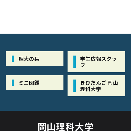
理大の栞
学生広報スタッ
フ
ミニ図鑑
きびだんご 岡山
理科大学