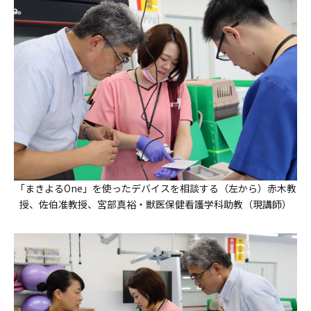
「まきよるOne」を使ったデバイスを相談する（左から）赤木教
授、佐伯准教授、宮部真裕・獣医保健看護学科助教（現講師）