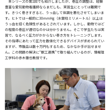
本シリーズの第1回でも紹介しましたが、巻圧の調整は、経験
豊富な愛玩動物看護師ならまだしも、実習生にとっては難関で
す。きつく巻きすぎると、うっ血して体調を悪化させてしまいま
す。ヒトでは一般的に30mmHg（水銀柱ミリメートル）以上は
うっ血を招く危険性があるとされています。しかし、動物ではど
の程度の巻圧が適切なのかは分かりません。そこで学生たちは実
習で、なるべく圧力がかからない巻き方をトレーニングします。
その指導にあたって圧力を数値化できるデバイスが求められてい
ますが、市販品は数十万円もするため、なかなか手が出せませ
ん。この問題の解決に“獣工連携”で取り組んでいるのが、情報理
工学科の赤木徹也教授です。