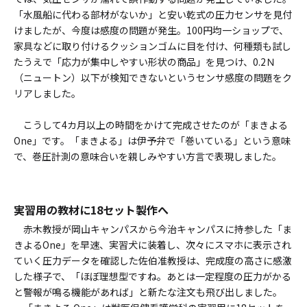
「水風船に代わる部材がないか」と安い乾式の圧力センサを見付
けましたが、今度は感度の問題が発生――。100円均一ショップで、
家具などに取り付けるクッションゴムに目を付け、何種類も試し
たうえで「応力が集中しやすい形状の商品」を見つけ、0.2Ｎ
（ニュートン）以下が検知できないというセンサ感度の問題をク
リアしました。
こうして4カ月以上の時間をかけて完成させたのが「まきよる
One」です。「まきよる」は伊予弁で「巻いている」という意味
で、巻圧計測の意味合いを親しみやすい方言で表現しました。
実習用の教材に18セット製作へ
赤木教授が岡山キャンパスから今治キャンパスに持参した「ま
きよるOne」を早速、実習犬に装着し、次々にスマホに表示され
ていく圧力データを確認した佐伯准教授は、完成度の高さに感激
した様子で、「ほぼ理想型ですね。あとは一定程度の圧力がかる
と警報が鳴る機能があれば」と新たな注文も飛び出しました。