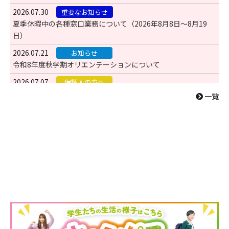
2026.07.30
重要なお知らせ
夏季休暇中の各種窓口業務について（2026年8月8日～8月19
日）
2026.07.21
お知らせ
令和8年度秋学期オリエンテーションについて
2026.07.07
保証人の方へ
2026年度 教育・進路懇談会のご案内
一覧
2026.06.10
お知らせ
入学試験に伴う構内の立ち入り制限について
2026.04.28
メディア掲載
5月５日(火)のNHK「フロンティアで会いましょう！」に恐竜学
科・辻極教授が出演
2026.04.06
在学生の方へ
グロボラ説明会のお知らせ