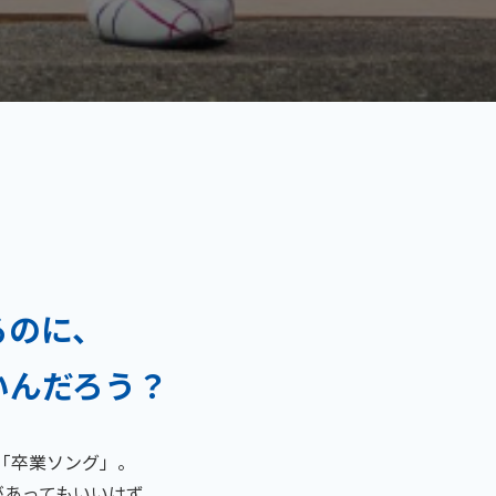
るのに、
いんだろう？
「卒業ソング」。
があってもいいはず。