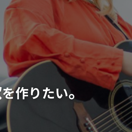
歌
。
を作りたい