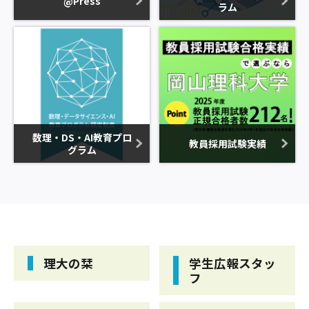
@Press
ラム
数理・DS・AI教育プロ
教員採用試験実績
グラム
理大の栞
学生広報スタッ
フ