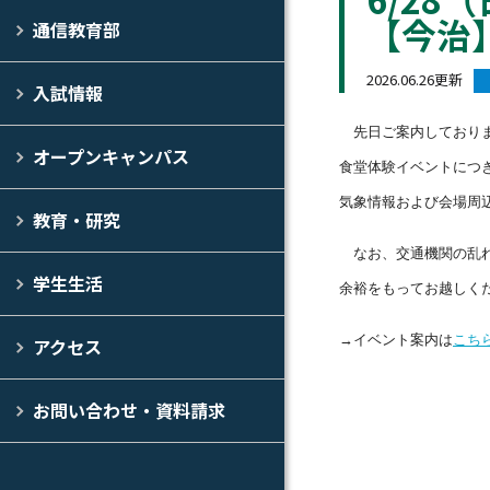
【今治
通信教育部
2026.06.26更新
入試情報
先日ご案内しておりま
オープンキャンパス
食堂体験イベントにつ
気象情報および会場周
教育・研究
なお、交通機関の乱れ
学生生活
余裕をもってお越しく
→イベント案内は
こち
アクセス
お問い合わせ・資料請求