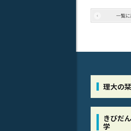
一覧に
理大の
きびだん
学