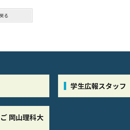
戻る
栞
学生広報スタッフ
ご 岡山理科大