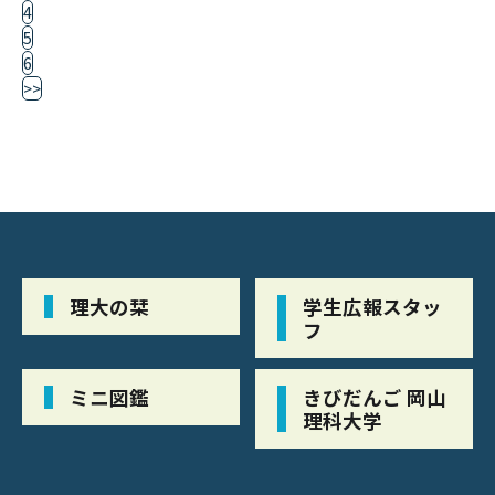
4
5
6
>>
理大の栞
学生広報スタッ
フ
ミニ図鑑
きびだんご 岡山
理科大学