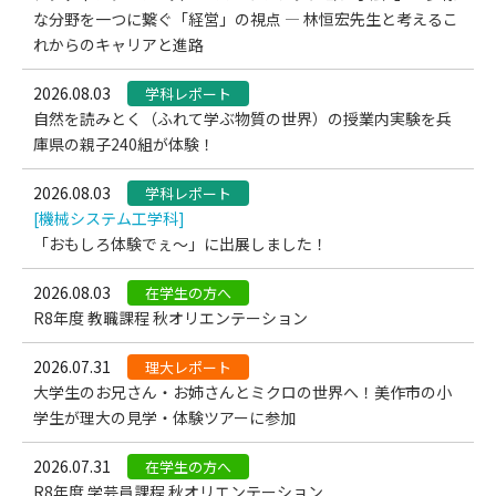
な分野を一つに繋ぐ「経営」の視点 — 林恒宏先生と考えるこ
れからのキャリアと進路
2026.08.03
学科レポート
自然を読みとく（ふれて学ぶ物質の世界）の授業内実験を兵
庫県の親子240組が体験！
2026.08.03
学科レポート
[機械システム工学科]
「おもしろ体験でぇ～」に出展しました！
2026.08.03
在学生の方へ
R8年度 教職課程 秋オリエンテーション
2026.07.31
理大レポート
大学生のお兄さん・お姉さんとミクロの世界へ！美作市の小
学生が理大の見学・体験ツアーに参加
2026.07.31
在学生の方へ
R8年度 学芸員課程 秋オリエンテーション