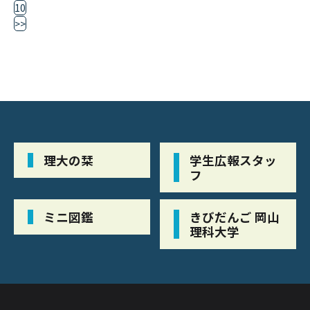
10
>>
理大の栞
学生広報スタッ
フ
ミニ図鑑
きびだんご 岡山
理科大学