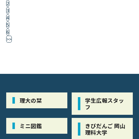
2
3
4
5
6
>>
理大の栞
学生広報スタッ
フ
ミニ図鑑
きびだんご 岡山
理科大学