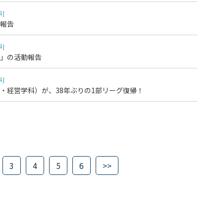
科]
報告
科]
ボ」の活動報告
科]
・経営学科）が、38年ぶりの1部リーグ復帰！
3
4
5
6
>>