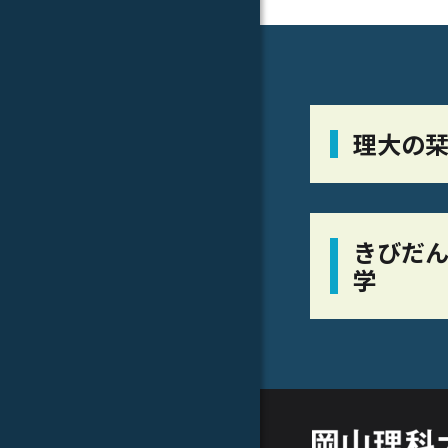
理大の
きびだん
学