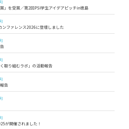
科]
」を受賞／第2回PSI学生アイデアピッチin徳島
科]
カンファレンス2026に登壇しました
科]
告
科]
く取り組むラボ」の活動報告
科]
報告
科]
科]
25が開催されました！