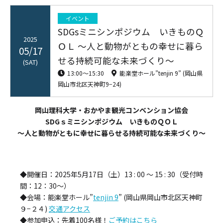
イベント
SDGsミニシンポジウム いきものＱ
2025
ＯＬ ～人と動物がともの幸せに暮ら
05/17
せる持続可能な未来づくり～
(SAT)
13:00〜15:30
能楽堂ホール”tenjin 9” (岡山県
岡山市北区天神町9−24)
岡山理科大学・おかやま観光コンベンション協会
SDGｓミニシンポジウム いきものＱＯＬ
～人と動物がともに幸せに暮らせる持続可能な未来づくり～
◆開催日：2025年5月17日（土）13 : 00 〜 15 : 30（受付時
間：12：30〜）
◆会場：能楽堂ホール”
tenjin 9
” (岡山県岡山市北区天神町
９−２４)
交通アクセス
◆参加申込：先着100名様！
ご予約はこちら