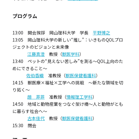
プログラム
13:00 開会挨拶 岡山理科大学 学長
平野博之
13:05 岡山理科大学の新しい“推し”：いきものQOLプロ
ジェクトのビジョンと未来像
江藤真澄
教授（
獣医学科
）
13:40 ペットの“見えない苦しみ”を測る～QOL上向のた
めにできること～
佐伯香織
准教授（
獣医保健看護科
）
14:15 獣医療×福祉×工学への挑戦 ～新たな領域を切
り拓く～
趙 菲
菲
准教授（
情報理工学科
）
14:50 地域と動物産業をつなぐ架け橋～人と動物がとも
に暮らす社会へ～
古本佳代
教授（
獣医保健看護科
）
15:30 閉会