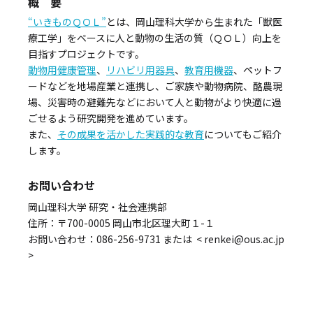
概 要
“いきものＱＯＬ”
とは、岡山理科大学から生まれた「獣医
療工学」をベースに人と動物の生活の質（ＱＯＬ）向上を
目指すプロジェクトです。
動物用健康管理
、
リハビリ用器具
、
教育用機器
、ペットフ
ードなどを地場産業と連携し、ご家族や動物病院、酪農現
場、災害時の避難先などにおいて人と動物がより快適に過
ごせるよう研究開発を進めています。
また、
その成果を活かした実践的な教育
についてもご紹介
します。
お問い合わせ
岡山理科大学 研究・社会連携部
住所：〒700-0005 岡山市北区理大町１-１
お問い合わせ：086-256-9731 または < renkei@ous.ac.jp
>