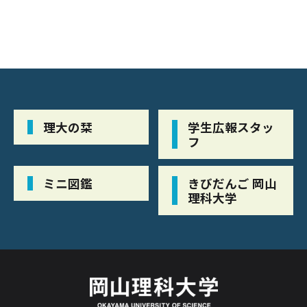
理大の栞
学生広報スタッ
フ
ミニ図鑑
きびだんご 岡山
理科大学