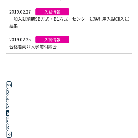
2019.02.27
入試情報
一般入試前期SB方式・B1方式・センター試験利用入試CⅡ入試
結果
2019.02.25
入試情報
合格者向け入学前相談会
<<
3
4
5
6
7
8
>>