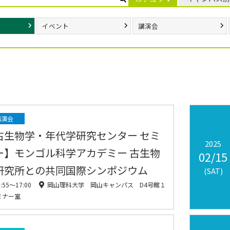
イベント
講演会
講演会
古生物学・年代学研究センター セミ
2025
ー】モンゴル科学アカデミー 古生物
02/15
研究所との共同国際シンポジウム
(SAT)
0:55〜17:00
岡山理科大学 岡山キャンパス D4号館１
ミナー室