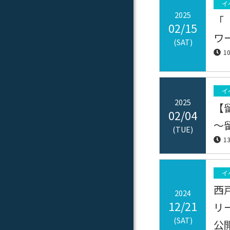
イ
2025
「
02/15
ワ
(SAT)
1
イ
2025
【
02/04
～
(TUE)
1
イ
西
2024
12/21
リ
(SAT)
公