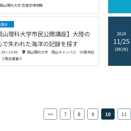
岡山理科大学 恐竜学博物館
講演会
岡山理科大学市民公開講座】大陸の
2024
11/25
心で失われた海洋の記録を探す
(MON)
3:30〜15:00
岡山理科大学 岡山キャンパス 50周年記
 ３階会議室Ａ
<<
7
8
9
10
11