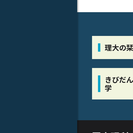
理大の
きびだん
学