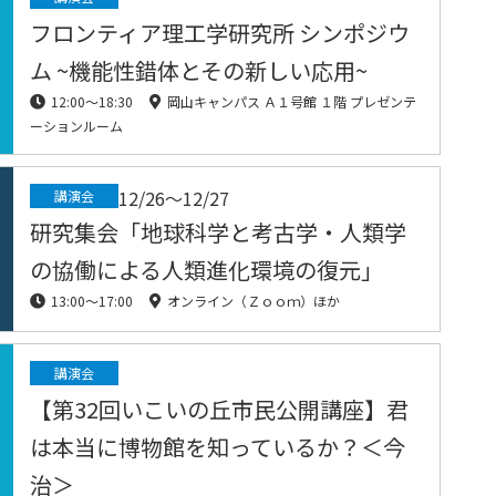
フロンティア理工学研究所 シンポジウ
ム ~機能性錯体とその新しい応用~
12:00〜18:30
岡山キャンパス Ａ１号館 １階 プレゼンテ
ーションルーム
12/26〜12/27
講演会
研究集会「地球科学と考古学・人類学
の協働による人類進化環境の復元」
13:00〜17:00
オンライン（Ｚｏｏｍ）ほか
講演会
【第32回いこいの丘市民公開講座】君
は本当に博物館を知っているか？＜今
治＞