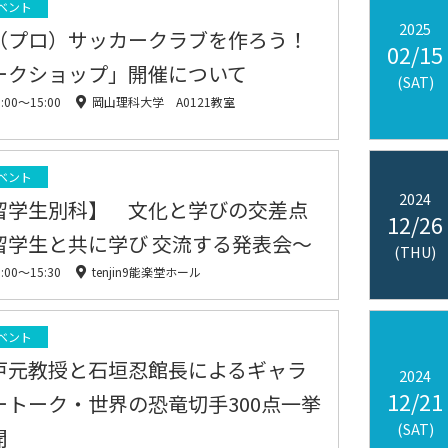
ベント
2025
（プロ）サッカークラブを作ろう！
02/15
ークショップ」開催について
(SAT)
0:00〜15:00
岡山理科大学 A0121教室
ベント
2024
留学生別科】 文化と学びの交差点
12/26
留学生と共に学び 交流する発表会～
(THU)
3:00〜15:30
tenjin9能楽堂ホール
ベント
戸元教授と石垣忍館長によるギャラ
2024
12/21
ートーク・世界の恐竜切手300点一挙
(SAT)
開