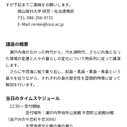
すが下記までご連絡をお願いします。
岡山理科大学 研究・社会連携部
TEL: 086-256-9731
E-Mail: renkei@ous.ac.jp
講座の概要
瀬戸内海がなかった時代から、汽水湖時代、さらに内海となっ
た環境の変遷と人々の暮らしの変化について時系列に従って講演
します。
さらに牛窓海に船で乗り出し、前島・黒島・黄島・青島という
島々を巡りながら、それぞれの島の歴史性を空間的特徴に従って
解説を行います。
当日のタイムスケジュール
12:30～ 受付開始
受付場所：瀬戸内市役所公民館 牛窓町公民館分館
（
）
瀬戸内市牛窓町牛窓3056
牛窓
海遊文化館の隣
の隣り