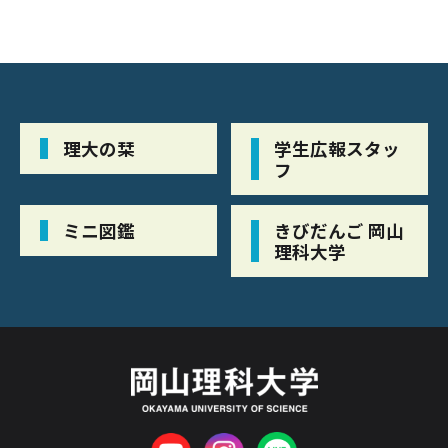
理大の栞
学生広報スタッ
フ
ミニ図鑑
きびだんご 岡山
理科大学