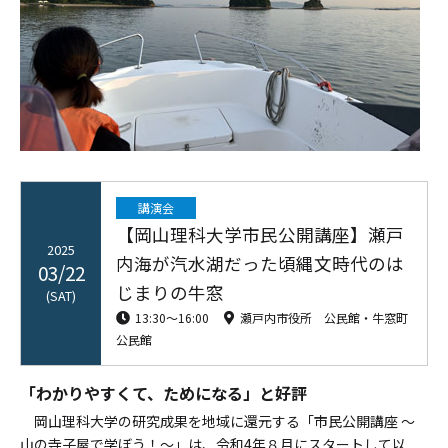
講演会
【岡山理科大学市民公開講座】瀬戸
2025
内海が汽水湖だった頃縄文時代のは
03/22
じまりの牛窓
(SAT)
13:30〜16:00
瀬戸内市役所 公民館・牛窓町
公民館
「わかりやすくて、ためになる」と好評
岡山理科大学の研究成果を地域に還元する「市民公開講座 ～
山の寺子屋で学ぼう！～」は、令和4年８月にスタートして以