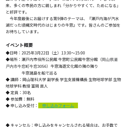
来、多くの市民の方に親しまれ「分かりやすくて、ためになる」
と好評です。
今年度最後にお届けする第9弾のテーマは、『瀬戸内海が汽水
湖だった頃縄文時代のはじまりの牛窓』です。皆さんのご参加を
お待ちしています。
イベント概要
◆日時：2025年3月22日（土）13:30～15:00
◆場所：瀬戸内市役所公民館 牛窓町公民館牛窓分館（
岡山県瀬
）
牛窓
海遊文化館の隣
の隣り
戸内市牛窓町牛窓3056
牛窓諸島を船で巡る
◆ 講師：岡山理科大学 副学長 学生支援機構長 生物地球学部 生物
地球学科 教授 富岡 直人
◆ 定員：30名
◆ 参加費：無料
◆ 申し込み受付：
申し込みフォーム
◆ キャンセル：申し込みをキャンセルされる場合は、お手数で