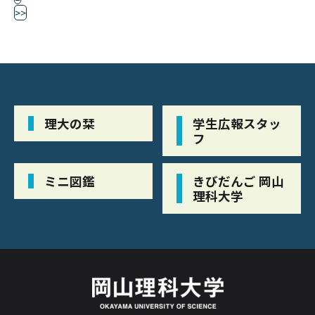
>>
理大の栞
学生広報スタッ
フ
ミニ図鑑
きびだんご 岡山
理科大学