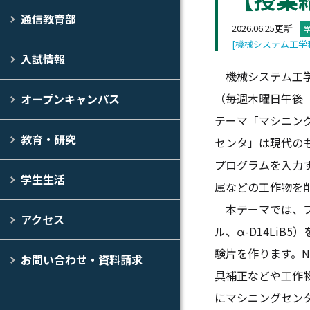
通信教育部
2026.06.25更新
[機械システム工学
入試情報
機械システム工学
（毎週木曜日午後（
オープンキャンパス
テーマ「マシニン
教育・研究
センタ」は現代の
プログラムを入力
学生生活
属などの工作物を
本テーマでは、フ
アクセス
ル、α-D14Li
験片を作ります。
お問い合わせ・資料請求
具補正などや工作
にマシニングセン