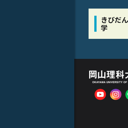
きびだん
学