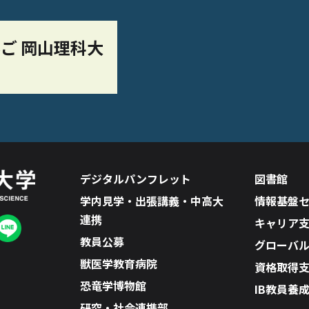
ご 岡山理科大
デジタルパンフレット
図書館
学内見学・出張講義・中高大
情報基盤
連携
キャリア
教員公募
グローバ
獣医学教育病院
資格取得
恐竜学博物館
IB教員養
研究・社会連携部