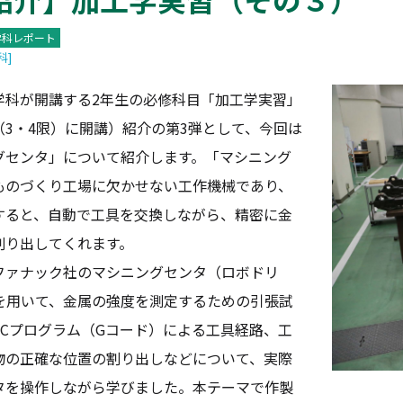
学科レポート
科]
科が開講する2年生の必修科目「加工学実習」
3・4限）に開講）紹介の第3弾として、今回は
グセンタ」について紹介します。「マシニング
ものづくり工場に欠かせない工作機械であり、
すると、自動で工具を交換しながら、精密に金
削り出してくれます。
ァナック社のマシニングセンタ（ロボドリ
B5）を用いて、金属の強度を測定するための引張試
NCプログラム（Gコード）による工具経路、工
物の正確な位置の割り出しなどについて、実際
タを操作しながら学びました。本テーマで作製