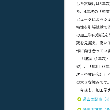
した試験片は3年
た、4年次の「卒業
ピュータによるシ
特性を引張試験で
の加工学Ⅰの講義
究を見据え、高い
作に向き合ってい
「理論（1年次・
習）、「応用（3
次・卒業研究）」
の大きな強みです
今後も、加工学実
過去の記事（そ
過去の記事（そ