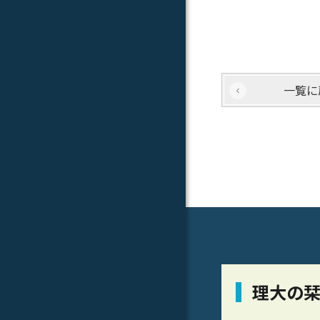
一覧に
理大の