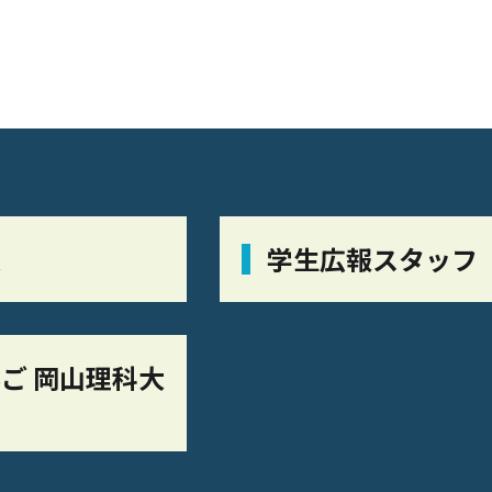
栞
学生広報スタッフ
ご 岡山理科大