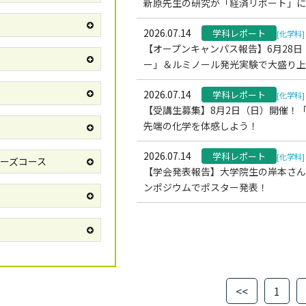
新原先生の研究が「経済リポート」に
2026.07.14
学科レポート
[化学科]
【オープンキャンパス報告】6月28
ー」＆ルミノール発光実験で大盛り上
2026.07.14
学科レポート
[化学科]
【受講生募集】8月2日（日）開催！「
先端の化学を体感しよう！
2026.07.14
学科レポート
[化学科]
ーズコース
【学会発表報告】大学院生の岸本さん
ンポジウムでポスター発表！
<<
1