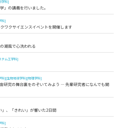
術学科]
学」の講義を行いました。
学科]
型ワクワクサイエンスイベントを開催します
の潮風で心洗われる
ステム工学科]
学科]
[生物地球学科]
[物理学科]
宙研究の舞台裏をのぞいてみよう ― 先輩研究者になんでも聞
い」、「きれい」が響いた2日間
学科]