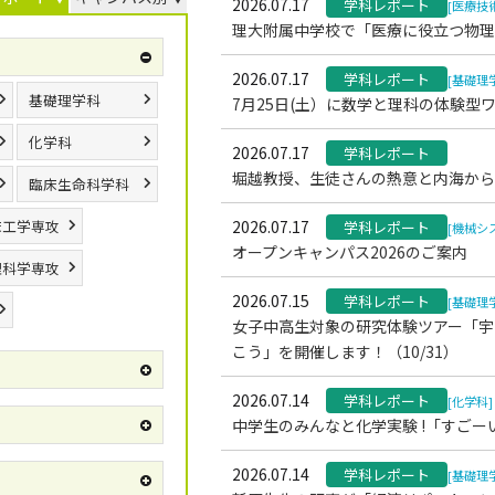
2026.07.17
学科レポート
[医療技
理大附属中学校で「医療に役立つ物理
2026.07.17
学科レポート
[基礎理
基礎理学科
7月25日(土）に数学と理科の体験
化学科
2026.07.17
学科レポート
堀越教授、生徒さんの熱意と内海から
臨床生命科学科
床工学専攻
2026.07.17
学科レポート
[機械シ
オープンキャンパス2026のご案内
理科学専攻
2026.07.15
学科レポート
[基礎理
女子中高生対象の研究体験ツアー「宇
こう」を開催します！（10/31）
2026.07.14
学科レポート
[化学科]
中学生のみんなと化学実験 !「すごー
2026.07.14
学科レポート
[基礎理