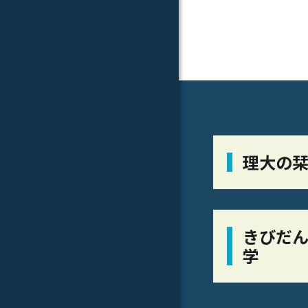
理大の
きびだん
学