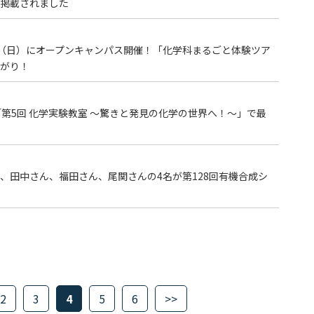
掲載されました
日（日）にオープンキャンパス開催！「化学科まるごと体験ツア
がり！
第5回 化学実験教室 〜驚きと発見の化学の世界へ！〜」で最
、田中さん、福田さん、尾関さんの4名が第128回有機合成シ
2
3
4
5
6
>>