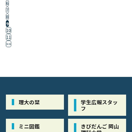
6
7
8
9
10
11
>>
理大の栞
学生広報スタッ
フ
ミニ図鑑
きびだんご 岡山