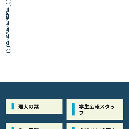
<<
1
2
3
4
5
6
>>
理大の栞
学生広報スタッ
フ