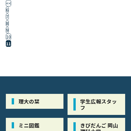
<<
6
7
8
9
10
11
理大の栞
学生広報スタッ
フ
ミニ図鑑
きびだんご 岡山