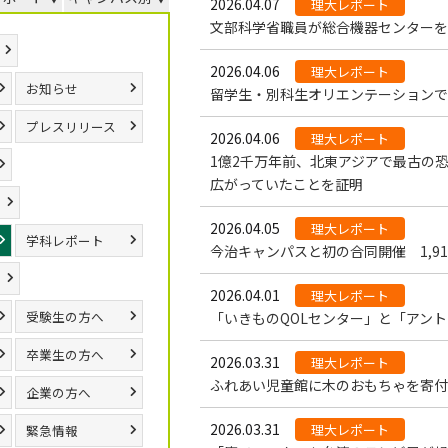
2026.04.07
理大レポート
文部科学省職員が総合機器センターを見
2026.04.06
理大レポート
お知らせ
留学生・別科生オリエンテーションで
プレスリリース
2026.04.06
理大レポート
1億2千万年前、北東アジアで最古の
広がっていたことを証明
2026.04.05
理大レポート
学科レポート
今治キャンパスと初の合同開催 1,9
2026.04.01
理大レポート
受験生の方へ
「いきものQOLセンター」と「アン
卒業生の方へ
2026.03.31
理大レポート
ふれあい児童館に木のおもちゃを寄付
企業の方へ
2026.03.31
理大レポート
緊急情報