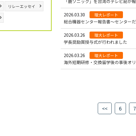
「鹿ソニック」を台湾のテレビ局が報
リレーエッセイ
2026.03.30
理大レポート
総合機器センター報告書～センターだ
2026.03.26
理大レポート
学長奨励賞授与式が行われました
2026.03.26
理大レポート
海外短期研修・交換留学後の事後オリ
<<
6
7