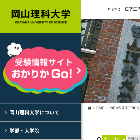
mylog
在学生
HOME
NEWS＆TOPICS
岡山理科大学について
学部・大学院
カテゴリ
学科