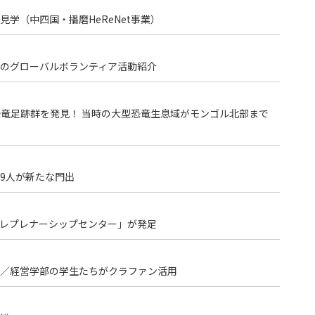
学（中四国・播磨HeReNet事業）
のグローバルボランティア活動紹介
恐竜足跡群を発見！ 当時の大型恐竜生息域がモンゴル北部まで
19人が新たな門出
トレプレナーシップセンター」が発足
／経営学部の学生たちがクラファン活用