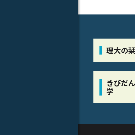
理大の
きびだん
学