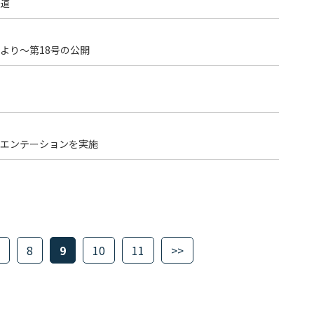
道
より～第18号の公開
エンテーションを実施
8
9
10
11
>>