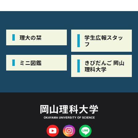
理大の栞
学生広報スタッ
フ
ミニ図鑑
きびだんご 岡山
理科大学