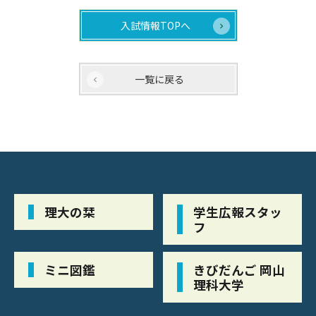
入試情報TOPへ
一覧に戻る
理大の栞
学生広報スタッ
フ
ミニ図鑑
きびだんご 岡山
理科大学