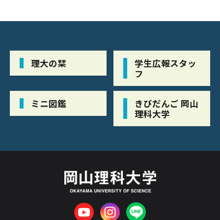
理大の栞
学生広報スタッ
フ
ミニ図鑑
きびだんご 岡山
理科大学