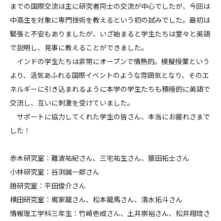
までの国際交流は主に研究者同士の交流が中心でしたが、今回は
中高生を対象に専門技術を教えるという初の試みでした。最初は
緊張と不安もありましたが、いざ始まると学生たちは堂々と英語
で説明し、見事に教えることができました。
インドの学生たちは非常にオープンで情熱的。模擬授業という
より、活気あふれる国際イベントのような雰囲気となり、そのエ
ネルギーに引き込まれるように本学の学生たちも積極的に英語で
交流し、互いに刺激を受けていました。
サポートに協力してくれた学生の皆さん、本当にお疲れさまで
した！
赤木研究室：難波祐紀さん、三宅祐生さん、猿田拓士さん
小林研究室：谷渕誠一郎さん
趙研究室：平田俊介さん
横田研究室：梶家龍さん、松本龍馬さん、清水拓斗さん
情報理工学科三年生：竹崎壱成さん、土井崇裕さん、松井翔琉さ