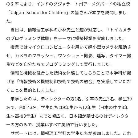
の引率により、インドのグジャラート州アーメダバードの私立校
「Udgam School for Children」の皆さんが本学を訪問しまし
た。
当日は、情報理工学科の小林先生と趙が対応し、「トイカメラ
のプログラミング体験」をテーマに模擬授業を実施しました。
授業ではマイクロコンピュータを用いて超小型カメラを駆動さ
せ、カメラのフラッシュ、ワンショット撮影、連写、タイマー撮
影などを自分たちでプログラミングして実行しました。
情報と機械を融合した技術を体験してもらうことで本学科が掲
げる「情報技術×機械制御技術で技術の融合」を実感していただ
くことを目的としました。
来学したのは、ディレクターの方1名、引率の先生3名、学生39
名で、合計43名。学生たちは9年生から12年生（日本の中学3年
生～高校3年生）までと幅広く、日本語が話せるのはディレクタ
ーの方のみで、授業はすべて英語で行いました。
サポートには、情報理工学科の学生たちが参加しました。これ