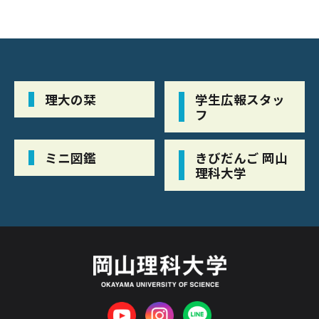
理大の栞
学生広報スタッ
フ
ミニ図鑑
きびだんご 岡山
理科大学