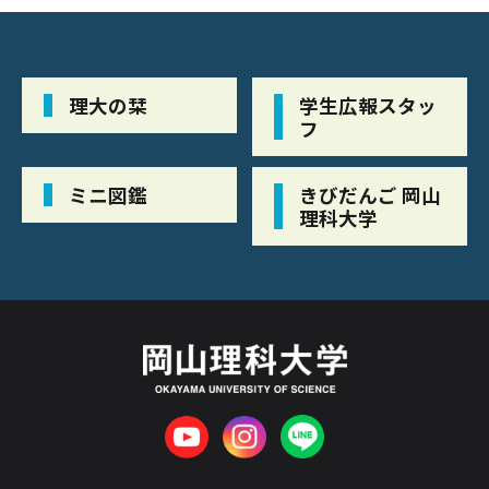
理大の栞
学生広報スタッ
フ
ミニ図鑑
きびだんご 岡山
理科大学