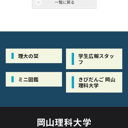
一覧に戻る
理大の栞
学生広報スタッ
フ
ミニ図鑑
きびだんご 岡山
理科大学