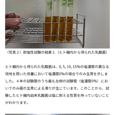
（写真２）耐塩性試験の結果１（ヒト腸内から得られた乳酸菌）
ヒト腸内から得られた乳酸菌は、0, 5, 10, 15%の塩濃度の異なる
培地を用いた培養において塩濃度0%の場合でのみ生育を示しま
した。４本の試験管のうち最も左側の試験管（塩濃度0%）にお
いてのみ菌の生育による濁りが生じています。このことから、試
験したヒト腸内由来乳酸菌は塩に耐える性質を持っていないこと
がわかります。