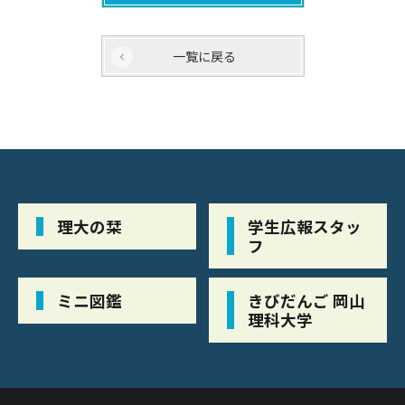
一覧に戻る
理大の栞
学生広報スタッ
フ
ミニ図鑑
きびだんご 岡山
理科大学