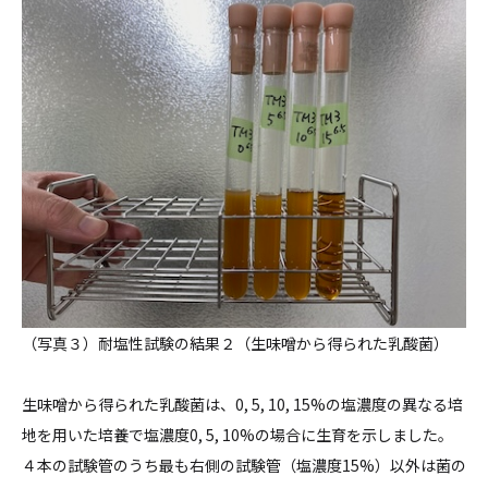
（写真３）耐塩性試験の結果２（生味噌から得られた乳酸菌）
生味噌から得られた乳酸菌は、0, 5, 10, 15%の塩濃度の異なる培
地を用いた培養で塩濃度0, 5, 10%の場合に生育を示しました。
４本の試験管のうち最も右側の試験管（塩濃度15%）以外は菌の