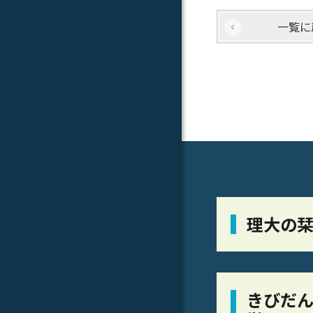
一覧に
理大の
きびだん