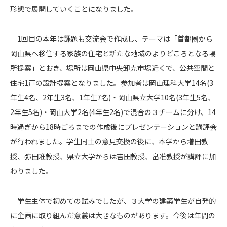
形態で展開していくことになりました。
1回目の本年は課題も交流会で作成し、テーマは「首都圏から
岡山県へ移住する家族の住宅と新たな地域のよりどころとなる場
所提案」とおき、場所は岡山県中央卸売市場近くで、公共空間と
住宅1戸の設計提案となりました。参加者は岡山理科大学14名(3
年生4名、2年生3名、1年生7名)・岡山県立大学10名(3年生5名、
2年生5名)・岡山大学2名(4年生2名)で混合の３チームに分け、14
時過ぎから18時ごろまでの作成後にプレゼンテーションと講評会
が行われました。学生同士の意見交換の後に、本学から増田教
授、弥田准教授、県立大学からは吉田教授、畠准教授が講評に加
わりました。
学生主体で初めての試みでしたが、３大学の建築学生が自発的
に企画に取り組んだ意義は大きなものがあります。今後は年間の