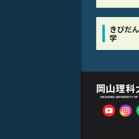
きびだん
学