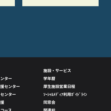
施設・サービス
センター
学年暦
支援センター
厚生施設営業日程
ルセンター
ｿｰｼｬﾙﾒﾃﾞｨｱ利用ｶﾞｲﾄﾞﾗｲﾝ
支援
同窓会
成コース
関連校