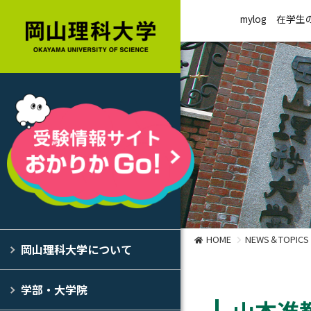
mylog
在学生
HOME
NEWS＆TOPICS
岡山理科大学について
学部・大学院
山本准