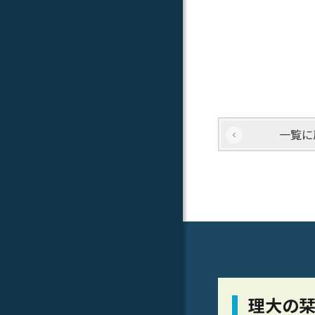
一覧に
理大の