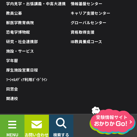
学内見学・出張講義・中高大連携
情報基盤センター
教員公募
キャリア支援センター
獣医学教育病院
グローバルセンター
恐竜学博物館
資格取得支援
研究・社会連携部
IB教員養成コース
施設・サービス
学年暦
厚生施設営業日程
ｿｰｼｬﾙﾒﾃﾞｨｱ利用ｶﾞｲﾄﾞﾗｲﾝ
同窓会
関連校
情報公開
プライバシーポリシー
サイトポリシー
© 2019-2026 OKAYAMA UNIVERSITY OF SCIENCE.
MENU
お問い合わせ
検索する