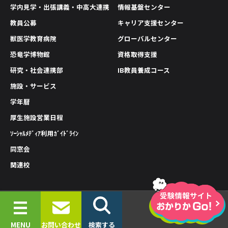
学内見学・出張講義・中高大連携
情報基盤センター
教員公募
キャリア支援センター
獣医学教育病院
グローバルセンター
恐竜学博物館
資格取得支援
研究・社会連携部
IB教員養成コース
施設・サービス
学年暦
厚生施設営業日程
ｿｰｼｬﾙﾒﾃﾞｨｱ利用ｶﾞｲﾄﾞﾗｲﾝ
同窓会
関連校
情報公開
プライバシーポリシー
サイトポリシー
© 2019-2026 OKAYAMA UNIVERSITY OF SCIENCE.
MENU
お問い合わせ
検索する