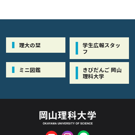
理大の栞
学生広報スタッ
フ
ミニ図鑑
きびだんご 岡山
理科大学