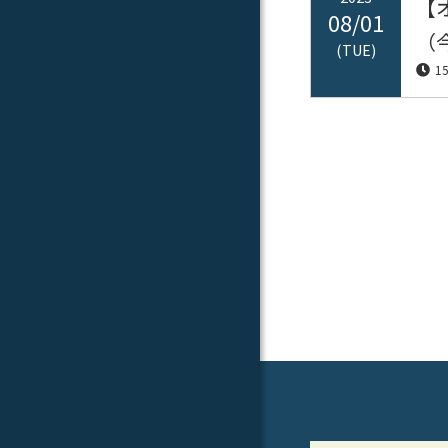
【
08/01
（
(TUE)
1