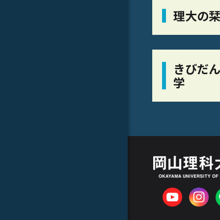
理大の
きびだん
学