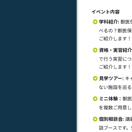
イベント内容
学科紹介
:
獣医
べるの？獣医保
ご紹介します！
資格・実習紹介
で行う実習につ
ご紹介します！
見学ツアー
:
キ
ない施設を巡る
ミニ体験：
獣医
を複数ご用意し
個別相談会
:
講
談ブースです。