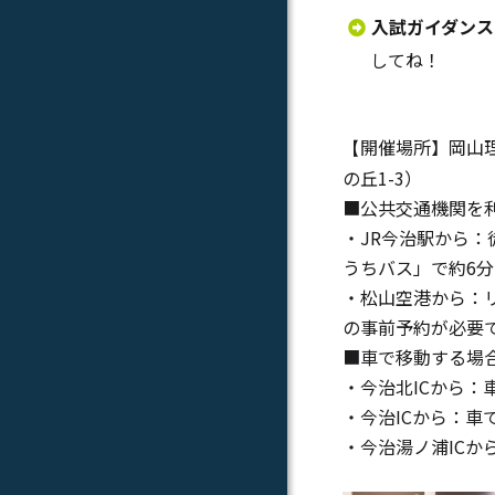
入試ガイダンス
してね！
開催場所】岡山
【
の丘1-3）
■公共交通機関を
・JR今治駅から：
うちバス」で約6分
・松山空港から：
の事前予約が必要
■車で移動する場
・今治北ICから：
・今治ICから：車
・今治湯ノ浦ICか