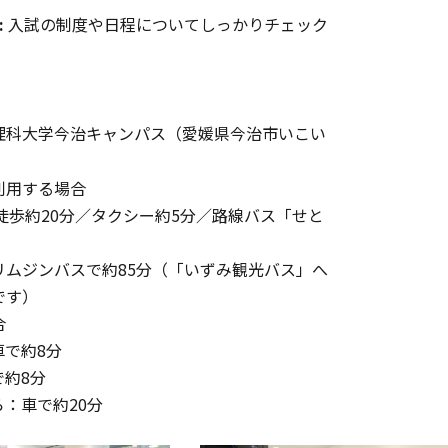
:
入試の制度や日程についてしっかりチェック
理科大学今治キャンパス（愛媛県今治市いこい
利用する場合
徒歩約20分／タクシー約5分／路線バス「せと
リムジンバスで約85分（「いずみ観光バス」へ
です）
合
車で約8分
で約8分
ら：車で約20分