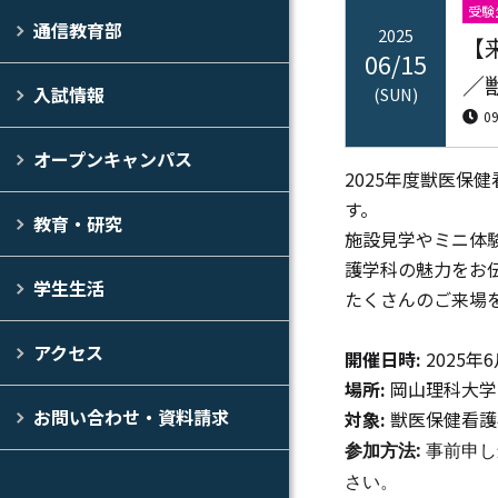
受験
通信教育部
2025
【
06/15
／
入試情報
(SUN)
0
オープンキャンパス
2025年度獣医保
す。
教育・研究
施設見学やミニ体
護学科の魅力をお
学生生活
たくさんのご来場
アクセス
開催日時
:
2025年6
場所
:
岡山理科大学
お問い合わせ・資料請求
対象:
獣医保健看護
参加方法:
事前申し
さい。