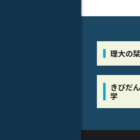
理大の
きびだん
学