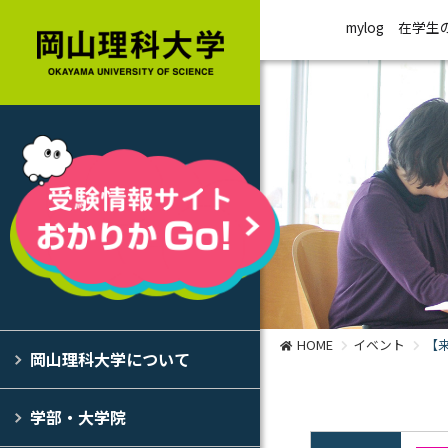
mylog
在学生
HOME
イベント
【
岡山理科大学について
学部・大学院