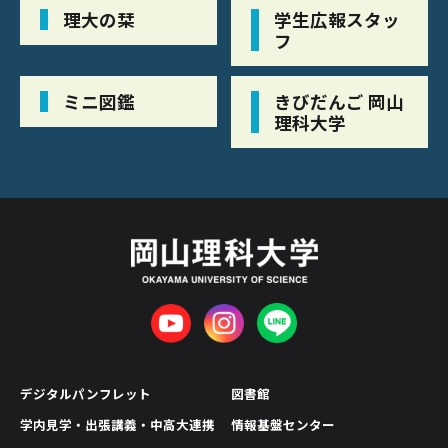
理大の栞
学生広報スタッ
フ
ミニ図鑑
きびだんご 岡山
理科大学
デジタルパンフレット
図書館
学内見学・出張講義・中高大連携
情報基盤センター